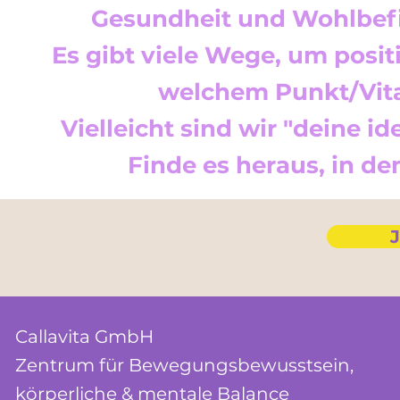
Gesundheit und Wohlbefi
Es gibt viele Wege, um posit
welchem Punkt/Vital
Vielleicht sind wir "deine 
Finde es heraus, in d
J
Callavita GmbH
Zentrum für
Bewegungs
bewusstsein,
körperliche & mentale Balance