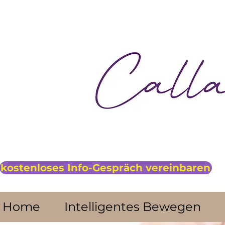
kostenloses Info-Gespräch vereinbaren
Home
Intelligentes Bewegen