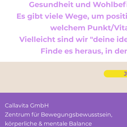
Gesundheit und Wohlbefi
Es gibt viele Wege, um posit
welchem Punkt/Vital
Vielleicht sind wir "deine 
Finde es heraus, in d
J
Callavita GmbH
Zentrum für
Bewegungs
bewusstsein,
körperliche & mentale Balance